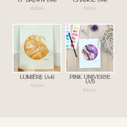
G- Brown (A4)
Change (A4)
€
18,00
€
17,00
Lumière (A4)
Pink universe
(A5)
€
17,00
€
10,00