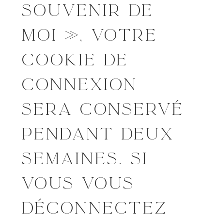
SOUVENIR DE
MOI », VOTRE
COOKIE DE
CONNEXION
SERA CONSERVÉ
PENDANT DEUX
SEMAINES. SI
VOUS VOUS
DÉCONNECTEZ