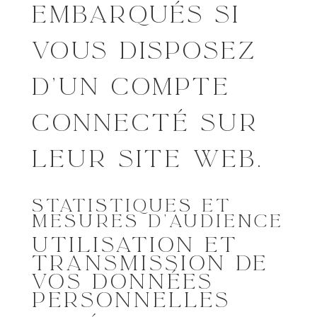
EMBARQUÉS SI
VOUS DISPOSEZ
D’UN COMPTE
CONNECTÉ SUR
LEUR SITE WEB.
STATISTIQUES ET
MESURES D’AUDIENCE
UTILISATION ET
TRANSMISSION DE
VOS DONNÉES
PERSONNELLES